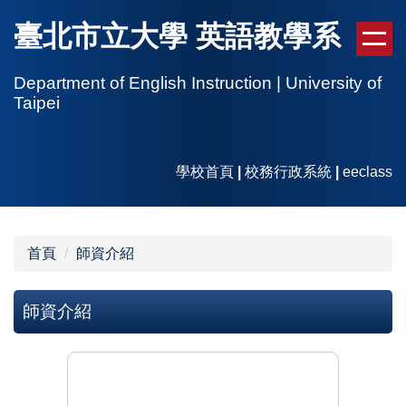
跳
臺北市立大學 英語教學系
到
主
要
Department of English Instruction | University of
Taipei
內
容
區
學校首頁
|
校務行政系統
|
eeclass
首頁
師資介紹
師資介紹