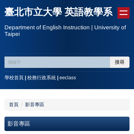
跳
臺北市立大學 英語教學系
到
主
要
Department of English Instruction | University of
Taipei
內
容
區
搜尋
學校首頁
|
校務行政系統
|
eeclass
首頁
影音專區
影音專區