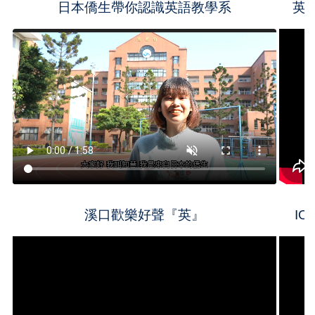
日本僑生帶你認識英語教學系
英
溪口歡樂好聲『英』
I