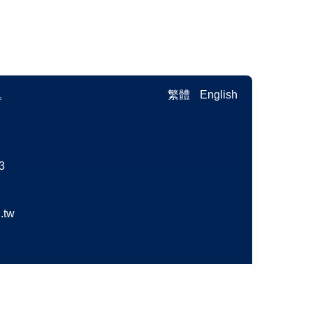
。
繁體
English
3
.tw