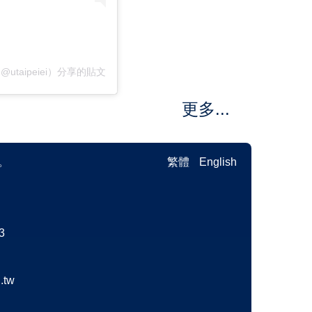
taipeiei）分享的貼文
更多...
。
繁體
English
3
.tw