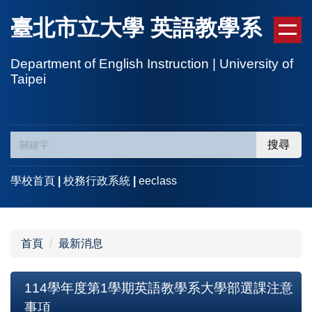
跳
臺北市立大學 英語教學系
到
主
要
Department of English Instruction | University of
Taipei
內
容
區
搜尋
學校首頁
|
校務行政系統
|
eeclass
首頁
最新消息
114學年度第1學期英語教學系大學部選課注意
事項