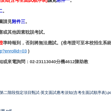
須知(含考生面試順序表)
請見
附件一
。
二
。
圖請見
附件三
。
塞或其他因素耽誤考試。
證
準時報到，否則將無法應試。(准考證可至本校招生系
sp?enrollid=03
)
電詢問：02-23113040分機4612陳助教
第二階段指定項目甄試-英文面試應考須知(含考生面試順序表).pd
.pdf