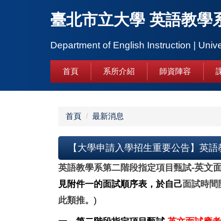
跳
臺北市立大學 英語教學
到
主
要
Department of English Instruction | Unive
內
容
首頁
系所介紹
師資陣容
區
首頁
最新消息
【大學申請入學招生重要公告】英語教
-
英文
英語教學系第二階段指定項目甄試
見附件一的面試順序表，於自己
面試時間
此類推。
)