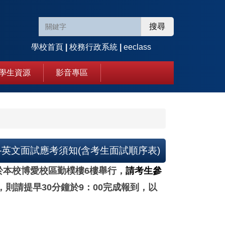
搜尋
學校首頁
|
校務行政系統
|
eeclass
學生資源
影音專區
英文面試應考須知(含考生面試順序表)
於本校博愛校區勤樸樓6樓舉行，
請考生參
，則請提早30分鐘於9：00完成報到，以