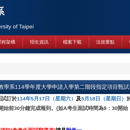
系
rsity of Taipei
課程架構
招生資訊
檔案下載
法規要點
學系114學年度大學申請入學第二階段指定項目甄試-
面試
訂於
114
年5月17日（星期六）
及
5
月18日（星期日）
開始前30分鐘完成報到。(如A考生面試時間為9：30開始