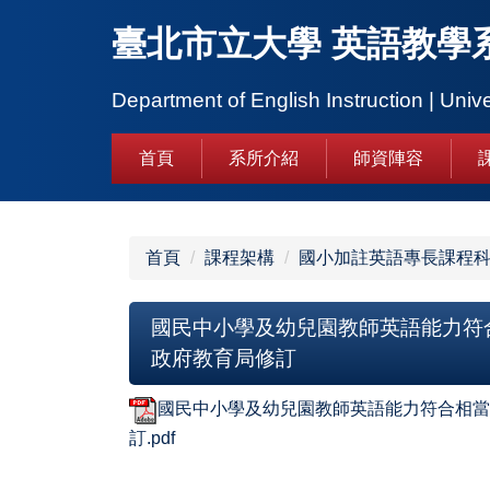
跳
臺北市立大學 英語教學
到
主
要
Department of English Instruction | Unive
內
容
首頁
系所介紹
師資陣容
區
首頁
課程架構
國小加註英語專長課程
國民中小學及幼兒園教師英語能力符合相
政府教育局修訂
國民中小學及幼兒園教師英語能力符合相當於C
訂.pdf