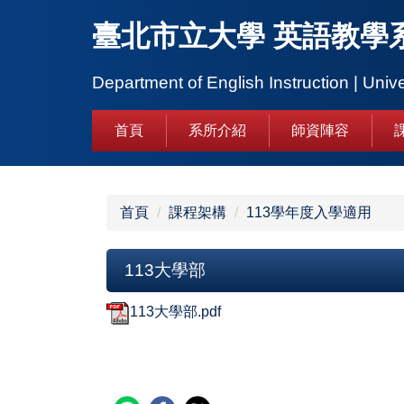
跳
臺北市立大學 英語教學
到
主
要
Department of English Instruction | Unive
內
容
首頁
系所介紹
師資陣容
區
首頁
課程架構
113學年度入學適用
113大學部
113大學部.pdf