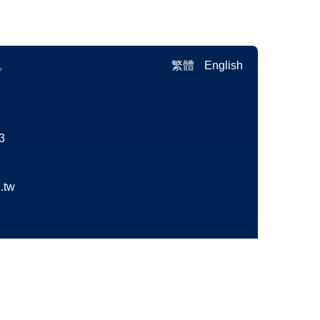
。
繁體
English
3
.tw