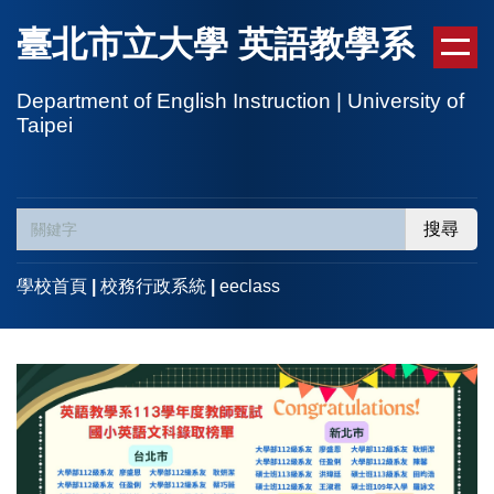
跳
臺北市立大學 英語教學系
到
主
要
Department of English Instruction | University of
Taipei
內
容
區
搜尋
學校首頁
|
校務行政系統
|
eeclass